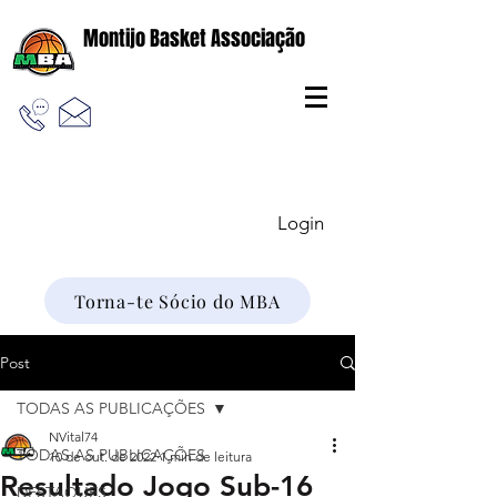
Montijo Basket Associação
Login
Torna-te Sócio do MBA
Post
TODAS AS PUBLICAÇÕES
NVital74
TODAS AS PUBLICAÇÕES
10 de out. de 2022
1 min de leitura
Resultado Jogo Sub-16
DESTAQUES