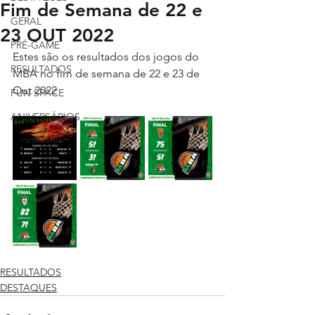
Fim de Semana de 22 e
GERAL
23 OUT 2022
PRÉ-GAME
Estes são os resultados dos jogos do 
RESULTADOS
MBA no fim de semana de 22 e 23 de 
Out 2022
FUN SPACE
ANIVERSÁRIOS
RESULTADOS
DESTAQUES